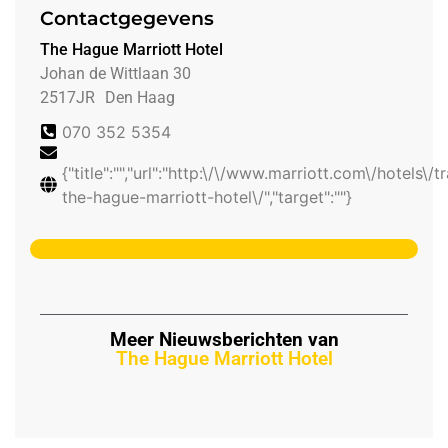
Contactgegevens
The Hague Marriott Hotel
Johan de Wittlaan 30
2517JR
Den Haag
070 352 5354
{"title":"","url":"http:\/\/www.marriott.com\/hotels\/
the-hague-marriott-hotel\/","target":""}
Meer Nieuwsberichten van
The Hague Marriott Hotel