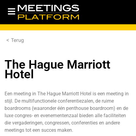
< Terug
The Hague Marriott
Hotel
Een meeting in The Hague Marriott Hotel is een meeting in
stijl. De multifunctionele conferentiezalen, de ruime
boardrooms (waaronder één penthouse boardroom) en de
luxe congres- en evenementenzaal bieden alle faciliteiten
die vergaderingen, congressen, conferenties en andere
meetings tot een succes maken.