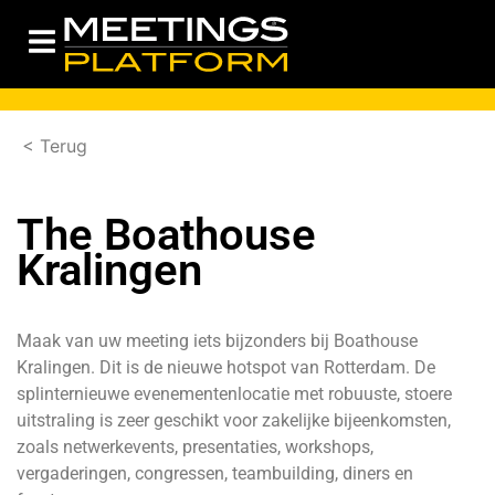
< Terug
The Boathouse
Kralingen
Maak van uw meeting iets bijzonders bij Boathouse
Kralingen. Dit is de nieuwe hotspot van Rotterdam. De
splinternieuwe evenementenlocatie met robuuste, stoere
uitstraling is zeer geschikt voor zakelijke bijeenkomsten,
zoals netwerkevents, presentaties, workshops,
vergaderingen, congressen, teambuilding, diners en