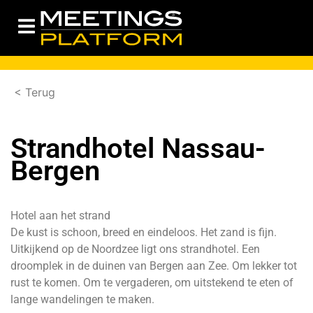
< Terug
Strandhotel Nassau-
Bergen
Hotel aan het strand
De kust is schoon, breed en eindeloos. Het zand is fijn.
Uitkijkend op de Noordzee ligt ons strandhotel. Een
droomplek in de duinen van Bergen aan Zee. Om lekker tot
rust te komen. Om te vergaderen, om uitstekend te eten of
lange wandelingen te maken.