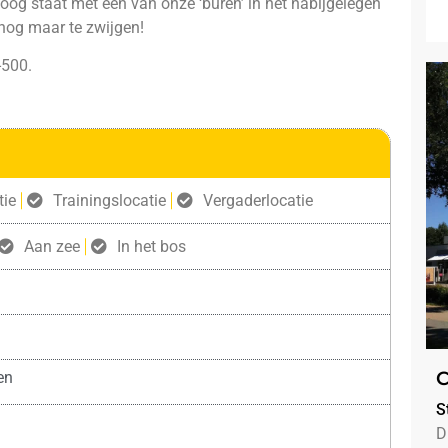
oog staat met één van onze ‘buren’ in het nabijgelegen
nog maar te zwijgen!
-500
.
tie
Trainingslocatie
Vergaderlocatie
Aan zee
In het bos
C
en
S
D