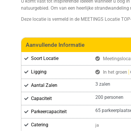
U komt vast tot inspirerende ideeën wanneer u oog in 
natuurgebied. Om van een heerlijke strandwandeling 
Deze locatie is vermeld in de
MEETINGS Locatie TOP
Aanvullende Informatie
Soort Locatie
Meetingsloca
Ligging
In het groen
3 zalen
Aantal Zalen
200 personen
Capaciteit
65 parkeerplaats
Parkeercapaciteit
Catering
ja