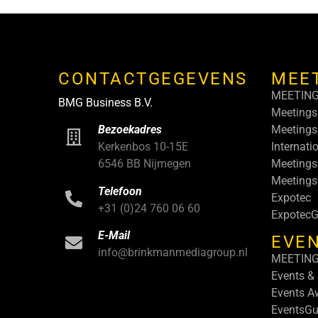
CONTACTGEGEVENS
MEE
MEETIN
BMG Business B.V.
Meetings
Meetings
Bezoekadres
Internati
Kerkenbos 10-15E
Meetings
6546 BB Nijmegen
Meeting
Telefoon
Expotec
+31 (0)24 760 06 60
ExpotecG
E-Mail
EVEN
info@brinkmanmediagroup.nl
MEETIN
Events &
Events A
EventsGu