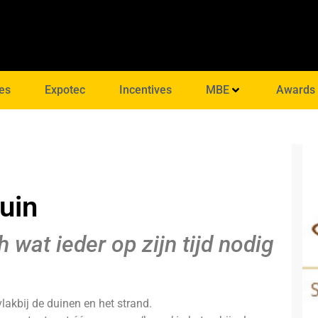
es
Expotec
Incentives
MBE
Awards
uin
h wat ieder op zijn tijd nodig
lakbij de duinen en het strand.