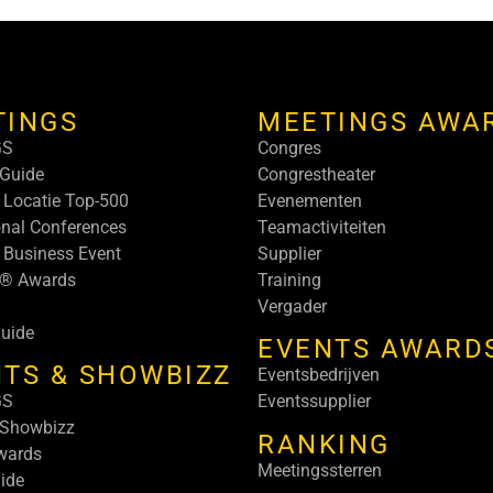
TINGS
MEETINGS AWA
GS
Congres
Guide
Congrestheater
 Locatie Top-500
Evenementen
onal Conferences
Teamactiviteiten
 Business Event
Supplier
s® Awards
Training
Vergader
uide
EVENTS AWARD
TS & SHOWBIZZ
Eventsbedrijven
GS
Eventssupplier
 Showbizz
RANKING
wards
Meetingssterren
ide