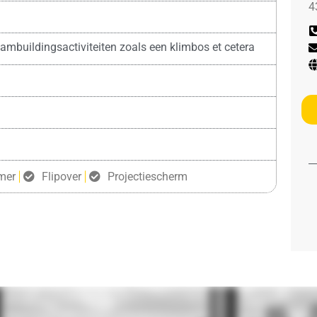
4
teambuildingsactiviteiten zoals een klimbos et cetera
mer
Flipover
Projectiescherm