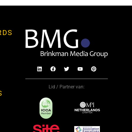
RDS
Lid / Partner van:
S