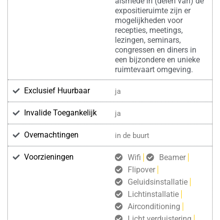
alsmede in (delen van) de
expositieruimte zijn er
mogelijkheden voor
recepties, meetings,
lezingen, seminars,
congressen en diners in
een bijzondere en unieke
ruimtevaart omgeving.
Exclusief Huurbaar
ja
Invalide Toegankelijk
ja
Overnachtingen
in de buurt
Voorzieningen
Wifi
Beamer
Flipover
Geluidsinstallatie
Lichtinstallatie
Airconditioning
Licht verduistering