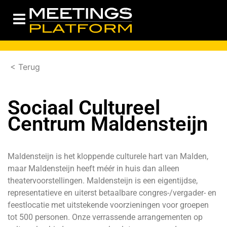
< Terug
Sociaal Cultureel
Centrum Maldensteijn
Maldensteijn is het kloppende culturele hart van Malden,
maar Maldensteijn heeft méér in huis dan alleen
theatervoorstellingen. Maldensteijn is een eigentijdse,
representatieve en uiterst betaalbare congres-/vergader- en
feestlocatie met uitstekende voorzieningen voor groepen
tot 500 personen. Onze verrassende arrangementen op