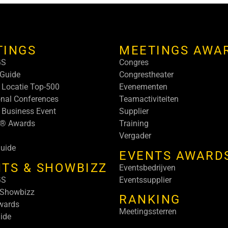
TINGS
MEETINGS AWA
GS
Congres
Guide
Congrestheater
 Locatie Top-500
Evenementen
onal Conferences
Teamactiviteiten
 Business Event
Supplier
s® Awards
Training
Vergader
uide
EVENTS AWARD
TS & SHOWBIZZ
Eventsbedrijven
GS
Eventssupplier
 Showbizz
RANKING
wards
Meetingssterren
ide