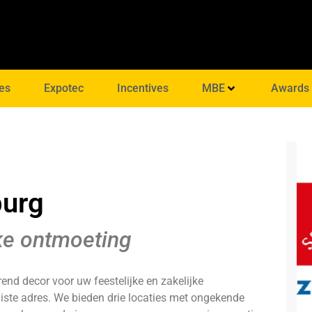
es
Expotec
Incentives
MBE
Awards
burg
ke ontmoeting
rend decor voor uw feestelijke en zakelijke
iste adres. We bieden drie locaties met ongekende