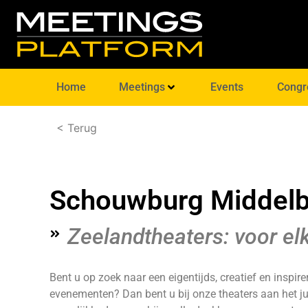
Home
Meetings
Events
Congr
< Terug
Schouwburg Middel
Zeelandtheaters: voor el
Bent u op zoek naar een eigentijds, creatief en inspire
evenementen? Dan bent u bij onze theaters aan het ju