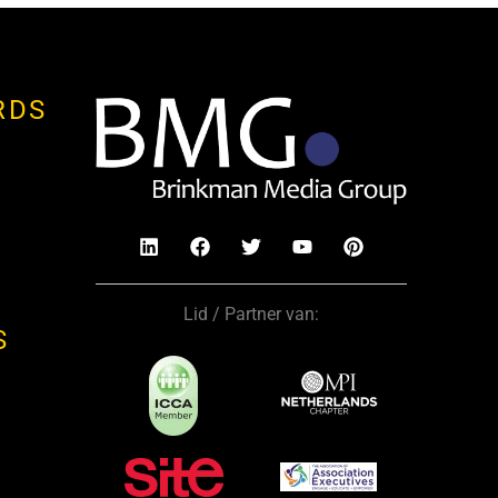
RDS
Lid / Partner van:
S