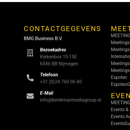
CONTACTGEGEVENS
MEE
MEETIN
BMG Business B.V.
Meetings
Meetings
Bezoekadres
Internati
Kerkenbos 10-15E
Meetings
6546 BB Nijmegen
Meeting
Telefoon
Expotec
+31 (0)24 760 06 60
ExpotecG
E-Mail
EVEN
info@brinkmanmediagroup.nl
MEETIN
Events &
Events A
EventsGu