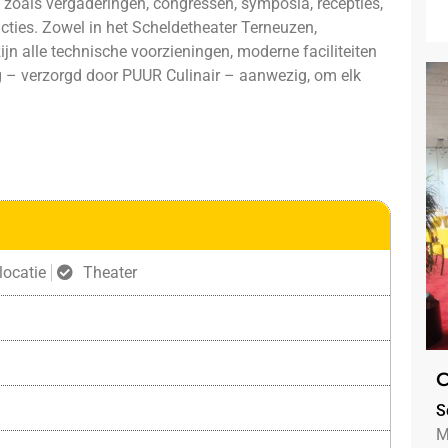
zoals vergaderingen, congressen, symposia, recepties,
ucties. Zowel in het Scheldetheater Terneuzen,
n alle technische voorzieningen, moderne faciliteiten
g – verzorgd door PUUR Culinair – aanwezig, om elk
ocatie
Theater
C
S
M