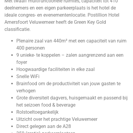
Met twaalf multifunctionele ruimtes, capaciteit tot 410
deelnemers en een eigen parkeerplaats is het hotel de
ideale congres- en evenementenlocatie.
Postillion
Hotel
Amersfoort Veluwemeer heeft de Green Key Gold
classificatie.
Plenaire zaal van 440m² met een capaciteit van ruim
400 personen
9 unieke- te koppelen – zalen aangrenzend aan een
foyer
Hoogwaardige faciliteiten in elke zaal
Snelle WiFi
Brainfood om de productiviteit van jouw gasten te
verhogen
Grote diversiteit dagvers, huisgemaakt en passend bij
het seizoen food & beverage
Rolstoeltoegankelijk
Uitzicht over het prachtige Veluwemeer
Direct gelegen aan de A28