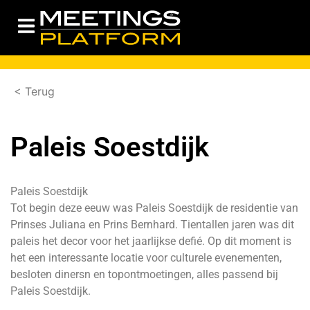
< Terug
Paleis Soestdijk
Paleis Soestdijk
Tot begin deze eeuw was Paleis Soestdijk de residentie van
Prinses Juliana en Prins Bernhard. Tientallen jaren was dit
paleis het decor voor het jaarlijkse defié. Op dit moment is
het een interessante locatie voor culturele evenementen,
besloten dinersn en topontmoetingen, alles passend bij
Paleis Soestdijk.