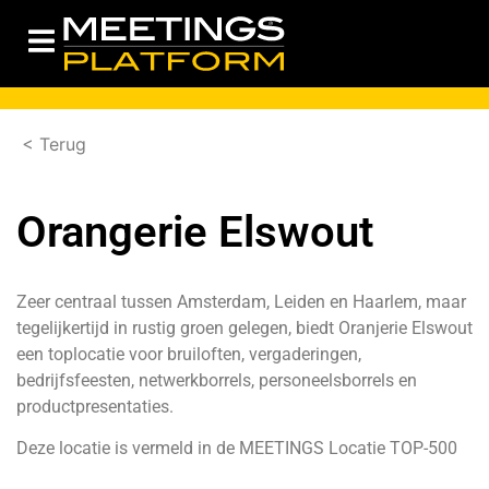
< Terug
Orangerie Elswout
Zeer centraal tussen Amsterdam, Leiden en Haarlem, maar
tegelijkertijd in rustig groen gelegen, biedt Oranjerie Elswout
een toplocatie voor bruiloften, vergaderingen,
bedrijfsfeesten, netwerkborrels, personeelsborrels en
productpresentaties.
Deze locatie is vermeld in de MEETINGS Locatie TOP-500