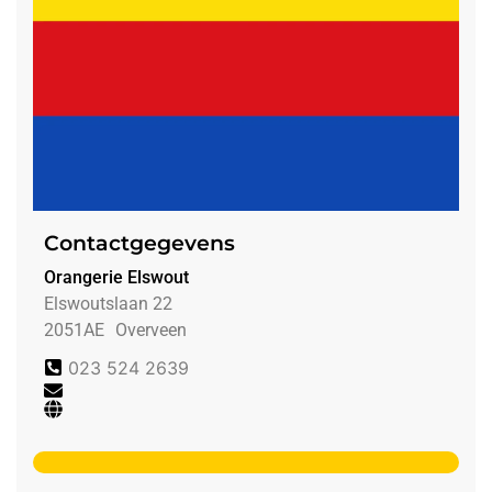
Contactgegevens
Orangerie Elswout
Elswoutslaan 22
2051AE
Overveen
023 524 2639