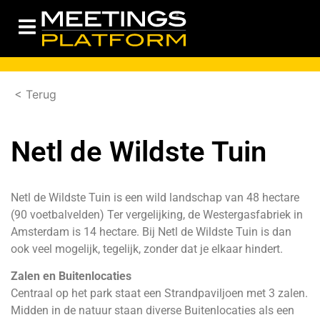
< Terug
Netl de Wildste Tuin
Netl de Wildste Tuin is een wild landschap van 48 hectare
(90 voetbalvelden) Ter vergelijking, de Westergasfabriek in
Amsterdam is 14 hectare. Bij Netl de Wildste Tuin is dan
ook veel mogelijk, tegelijk, zonder dat je elkaar hindert.
Zalen en Buitenlocaties
Centraal op het park staat een Strandpaviljoen met 3 zalen.
Midden in de natuur staan diverse Buitenlocaties als een