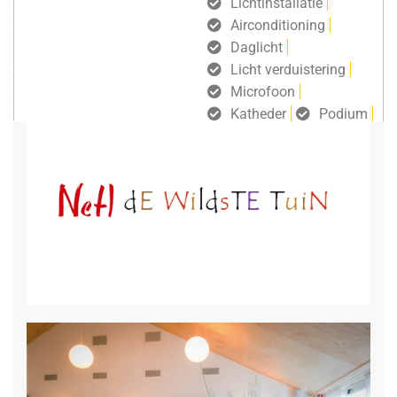
Lichtinstallatie
Airconditioning
Daglicht
Licht verduistering
Microfoon
Katheder
Podium
Groot LCD scherm
Projectiescherm