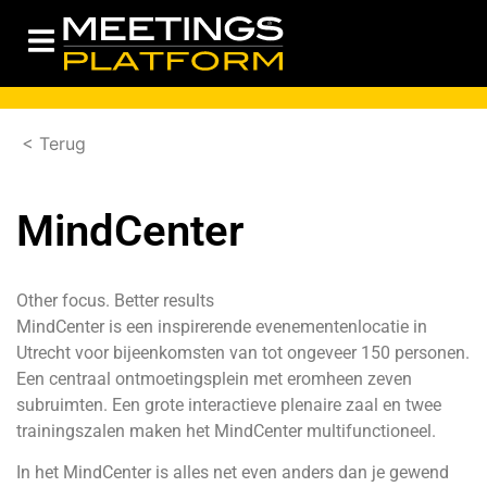
< Terug
MindCenter
Other focus. Better results
MindCenter is een inspirerende evenementenlocatie in
Utrecht voor bijeenkomsten van tot ongeveer 150 personen.
Een centraal ontmoetingsplein met eromheen zeven
subruimten. Een grote interactieve plenaire zaal en twee
trainingszalen maken het MindCenter multifunctioneel.
In het MindCenter is alles net even anders dan je gewend