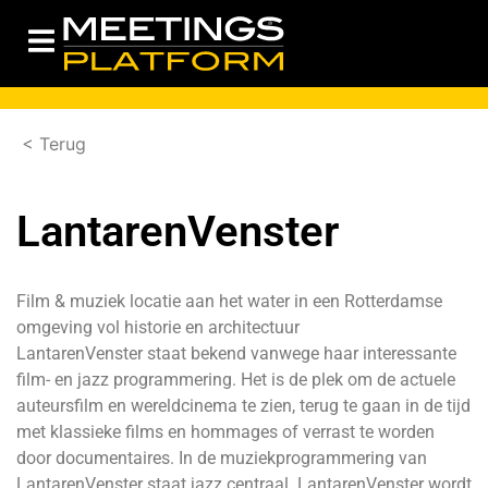
< Terug
LantarenVenster
Film & muziek locatie aan het water in een Rotterdamse
omgeving vol historie en architectuur
LantarenVenster staat bekend vanwege haar interessante
film- en jazz programmering. Het is de plek om de actuele
auteursfilm en wereldcinema te zien, terug te gaan in de tijd
met klassieke films en hommages of verrast te worden
door documentaires. In de muziekprogrammering van
LantarenVenster staat jazz centraal. LantarenVenster wordt