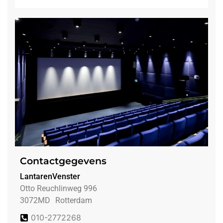
Contactgegevens
LantarenVenster
Otto Reuchlinweg 996
3072MD
Rotterdam
010-2772268