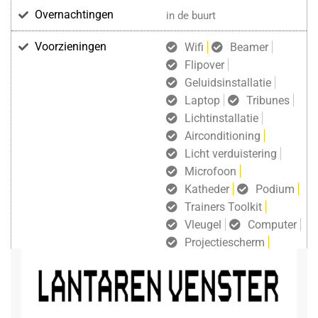
Overnachtingen
in de buurt
Voorzieningen
Wifi
Beamer
Flipover
Geluidsinstallatie
Laptop
Tribunes
Lichtinstallatie
Airconditioning
Licht verduistering
Microfoon
Katheder
Podium
Trainers Toolkit
Vleugel
Computer
Projectiescherm
gratis draadloos internet