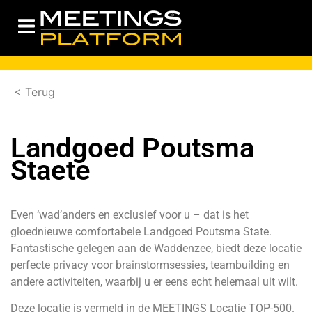
< Terug
Landgoed Poutsma
Staete
Even ‘wad’anders en exclusief voor u – dat is het
gloednieuwe comfortabele Landgoed Poutsma State.
Fantastische gelegen aan de Waddenzee, biedt deze locatie
perfecte privacy voor brainstormsessies, teambuilding en
andere activiteiten, waarbij u er eens echt helemaal uit wilt.
Deze locatie is vermeld in de MEETINGS Locatie TOP-500.