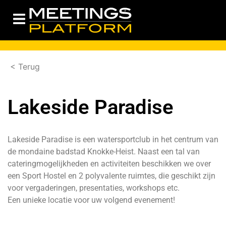
< Terug
Lakeside Paradise
Lakeside Paradise is een watersportclub in het centrum van
de mondaine badstad Knokke-Heist. Naast een tal van
cateringmogelijkheden en activiteiten beschikken we over
een Sport Hostel en 2 polyvalente ruimtes, die geschikt zijn
voor vergaderingen, presentaties, workshops etc.
Een unieke locatie voor uw volgend evenement!