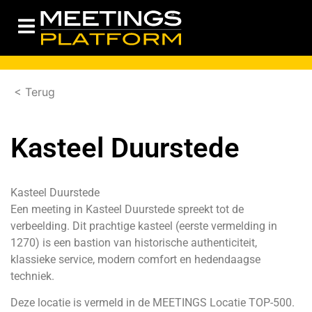
< Terug
Kasteel Duurstede
Kasteel Duurstede
Een meeting in Kasteel Duurstede spreekt tot de
verbeelding. Dit prachtige kasteel (eerste vermelding in
1270) is een bastion van historische authenticiteit,
klassieke service, modern comfort en hedendaagse
techniek.
Deze locatie is vermeld in de MEETINGS Locatie TOP-500.