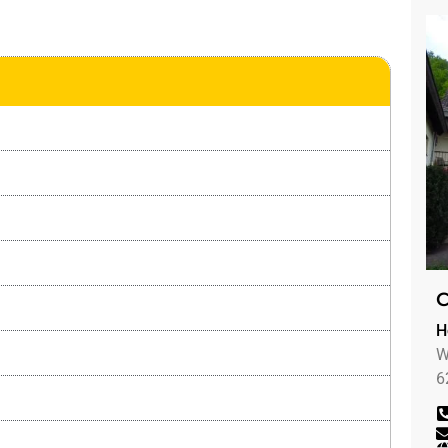
C
H
W
6