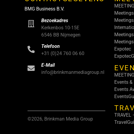
MEETIN
BMG Business B.V.
Meetings
Meetings
Bezoekadres
Internati
Kerkenbos 10-15E
Meetings
6546 BB Nijmegen
Meeting
Telefoon
Expotec
+31 (0)24 760 06 60
ExpotecG
E-Mail
EVEN
info@brinkmanmediagroup.nl
MEETIN
Events &
Events A
EventsGu
TRA
TRAVEL –
©2026, Brinkman Media Group
TravelGu