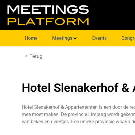
Home
Meetings
Events
Congr
< Terug
Hotel Slenakerhof &
Hotel Slenakerhof & Appartementen is een door de re
mee moet maken. De provincie Limburg wordt gekenm
van beken en riviertjes. Een unieke provincie waarin de