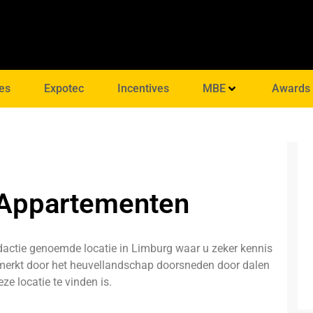
es
Expotec
Incentives
MBE
Awards
 Appartementen
dactie genoemde locatie in Limburg waar u zeker kennis
erkt door het heuvellandschap doorsneden door dalen
ze locatie te vinden is.