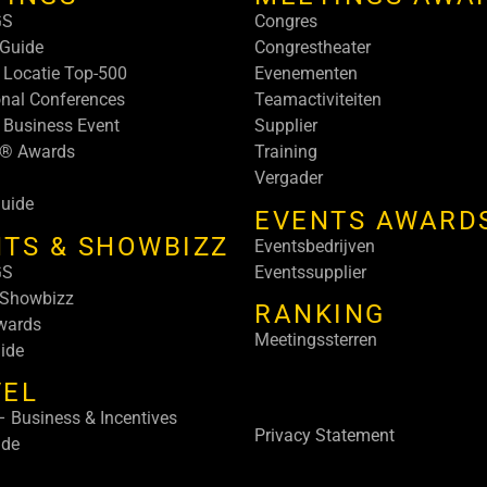
GS
Congres
Guide
Congrestheater
 Locatie Top-500
Evenementen
onal Conferences
Teamactiviteiten
 Business Event
Supplier
s® Awards
Training
Vergader
uide
EVENTS AWARD
TS & SHOWBIZZ
Eventsbedrijven
GS
Eventssupplier
 Showbizz
RANKING
wards
Meetingssterren
ide
VEL
 Business & Incentives
Privacy Statement
ide