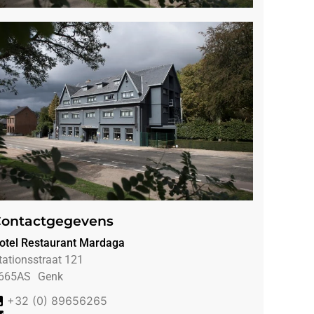
ontactgegevens
otel Restaurant Mardaga
tationsstraat 121
665AS
Genk
+32 (0) 89656265