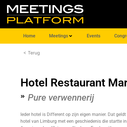
Home
Meetings
Events
Congr
< Terug
Hotel Restaurant Ma
Pure verwennerij
Ieder hotel is Different op zijn eigen manier. Dat gel
hotel van Limburg met een geschiedenis die startte in