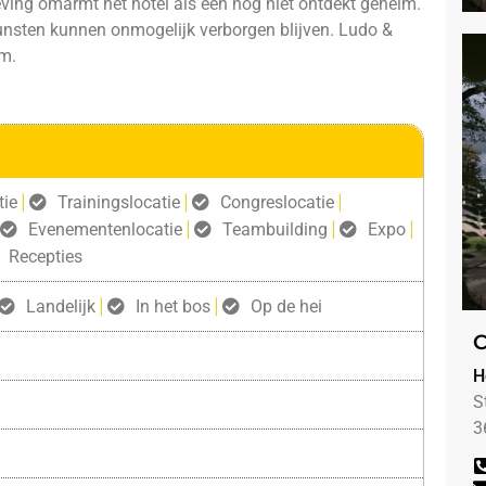
geving om­armt het hotel als een nog niet ontdekt geheim.
nsten kunnen onmogelijk verborgen blijven. Ludo &
om.
tie
Trainingslocatie
Congreslocatie
Evenementenlocatie
Teambuilding
Expo
Recepties
Landelijk
In het bos
Op de hei
C
H
S
3