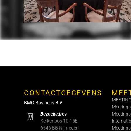
CONTACTGEGEVENS
MEE
MEETIN
BMG Business B.V.
Meetings
Meetings
Bezoekadres
Internati
Kerkenbos 10-15E
Meetings
6546 BB Nijmegen