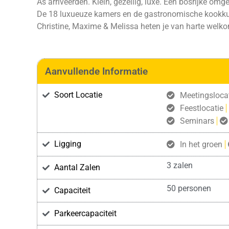
As arriveerden. Klein, gezellig, luxe. Een bosrijke om
De 18 luxueuze kamers en de gastronomische kookku
Christine, Maxime & Melissa heten je van harte welk
Aanvullende Informatie
Soort Locatie
Meetingsloca
Feestlocatie
Seminars
Ligging
In het groen
3 zalen
Aantal Zalen
50 personen
Capaciteit
Parkeercapaciteit