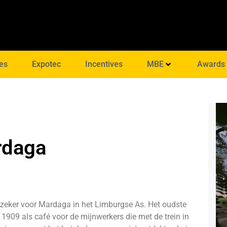
es
Expotec
Incentives
MBE
Awards
rdaga
dt zeker voor Mardaga in het Limburgse As. Het oudste
 1909 als café voor de mijnwerkers die met de trein in