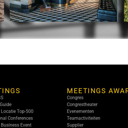
TINGS
MEETINGS AWA
GS
Congres
Guide
Congrestheater
 Locatie Top-500
Evenementen
onal Conferences
Teamactiviteiten
 Business Event
Supplier