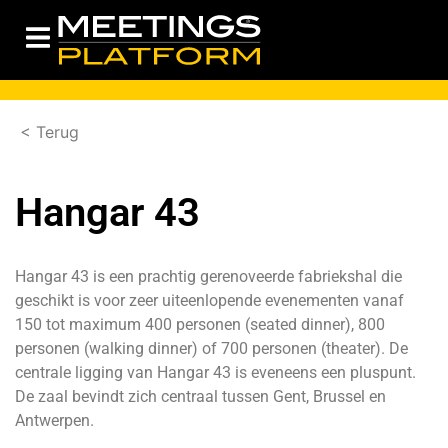
< Terug
Hangar 43
Hangar 43 is een prachtig gerenoveerde fabriekshal die
geschikt is voor zeer uiteenlopende evenementen vanaf
150 tot maximum 400 personen (seated dinner), 800
personen (walking dinner) of 700 personen (theater). De
centrale ligging van Hangar 43 is eveneens een pluspunt.
De zaal bevindt zich centraal tussen Gent, Brussel en
Antwerpen.