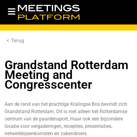
< Terug
Grandstand Rotterdam
Meeting and
Congresscenter
Aan de rand van het prachtige Kralingse Bos bevindt zich
Grandstand Rotterdam. Dit is niet alleen hét Rotterdamse
centrum van de paardensport, maar ook een bijzondere
locatie voor vergaderingen, recepties, presentaties,
netwerkbijeenkomsten en zakendiners.