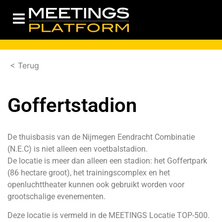
< Terug
Goffertstadion
De thuisbasis van de Nijmegen Eendracht Combinatie
(N.E.C) is niet alleen een voetbalstadion.
De locatie is meer dan alleen een stadion: het Goffertpark
(86 hectare groot), het trainingscomplex en het
openluchttheater kunnen ook gebruikt worden voor
grootschalige evenementen.
Deze locatie is vermeld in de MEETINGS Locatie TOP-500.