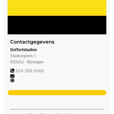
Contactgegevens
Goffertstadion
Stadionplein 1
6532AJ
Nijmegen
024 359 0360