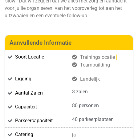
‘slow’. Dat wil zeggen dat we alles met zorg en aandacht
voor jullie organiseren: van het vooroverleg tot aan het
uitzwaaien en een eventuele follow-up.
Aanvullende Informatie
Soort Locatie
Trainingslocatie
Teambuilding
Ligging
Landelijk
3 zalen
Aantal Zalen
80 personen
Capaciteit
40 parkeerplaatsen
Parkeercapaciteit
Catering
ja