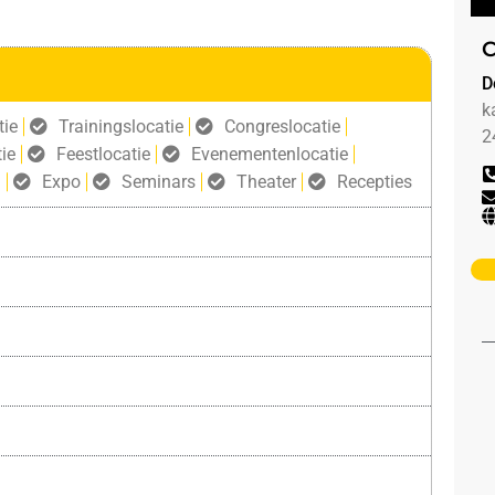
C
D
k
tie
Trainingslocatie
Congreslocatie
2
ie
Feestlocatie
Evenementenlocatie
g
Expo
Seminars
Theater
Recepties