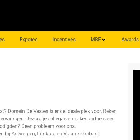
es
Expotec
Incentives
MBE
Awards
st? Domein De Vesten is er de ideale plek voor. Reken
e ervaringen. Bezorg je collega’s en zakenpartners een
genodigden? Geen probleem voor ons.
egen bij Antwerpen, Limburg en Vlaams-Brabant.