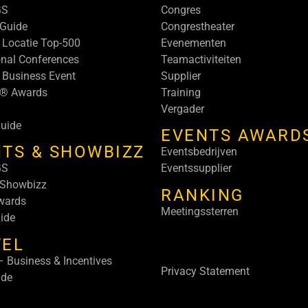
GS
Congres
Guide
Congrestheater
 Locatie Top-500
Evenementen
onal Conferences
Teamactiviteiten
 Business Event
Supplier
s® Awards
Training
Vergader
uide
EVENTS AWARD
TS & SHOWBIZZ
Eventsbedrijven
GS
Eventssupplier
 Showbizz
RANKING
wards
Meetingssterren
ide
VEL
 Business & Incentives
Privacy Statement
ide