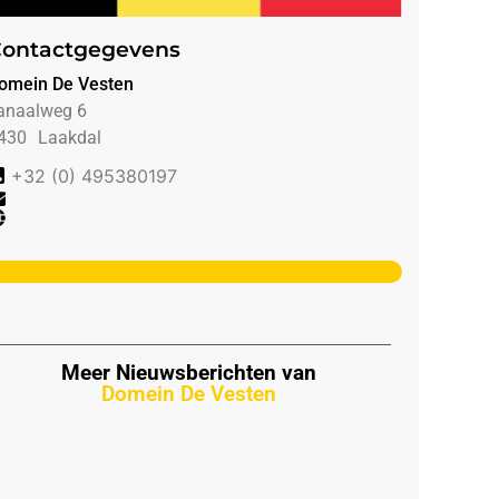
ontactgegevens
omein De Vesten
anaalweg 6
430
Laakdal
+32 (0) 495380197
Meer Nieuwsberichten van
Domein De Vesten