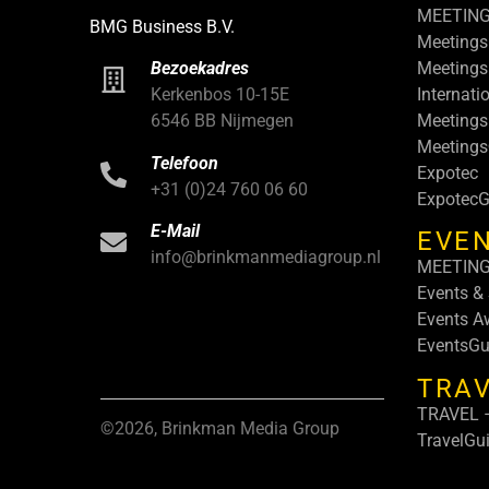
MEETIN
BMG Business B.V.
Meetings
Meetings
Bezoekadres
Internati
Kerkenbos 10-15E
Meetings
6546 BB Nijmegen
Meeting
Telefoon
Expotec
+31 (0)24 760 06 60
ExpotecG
E-Mail
EVEN
info@brinkmanmediagroup.nl
MEETIN
Events &
Events A
EventsGu
TRA
TRAVEL –
©2026, Brinkman Media Group
TravelGu