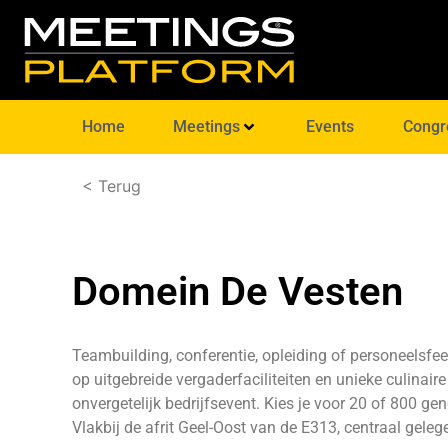
Home
Meetings
Events
Congr
< Terug
Domein De Vesten
Teambuilding, conferentie, opleiding of personeelsfee
op uitgebreide vergaderfaciliteiten en unieke culinair
onvergetelijk bedrijfsevent. Kies je voor 20 of 800 
Vlakbij de afrit Geel-Oost van de E313, centraal gel