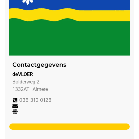
Contactgegevens
deVLOER
Bolderweg 2
1332AT
Almere
036 310 0128