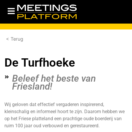
< Terug
De Turfhoeke
Beleef het beste van
Friesland!
Wij geloven dat effectief vergaderen inspirerend,
kleinschalig en informeel hoort te zijn. Daarom hebben we
op het Friese platteland een prachtige oude boerderij van
ruim 100 jaar oud verbouwd en gerestaureerd.