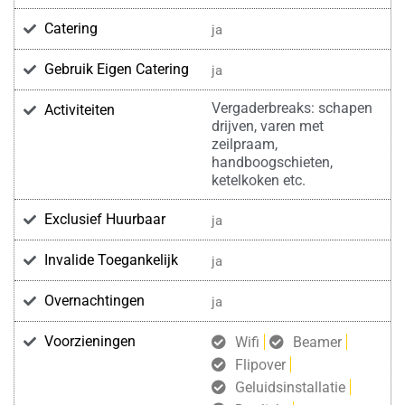
Catering
ja
Gebruik Eigen Catering
ja
Vergaderbreaks: schapen
Activiteiten
drijven, varen met
zeilpraam,
handboogschieten,
ketelkoken etc.
Exclusief Huurbaar
ja
Invalide Toegankelijk
ja
Overnachtingen
ja
Voorzieningen
Wifi
Beamer
Flipover
Geluidsinstallatie