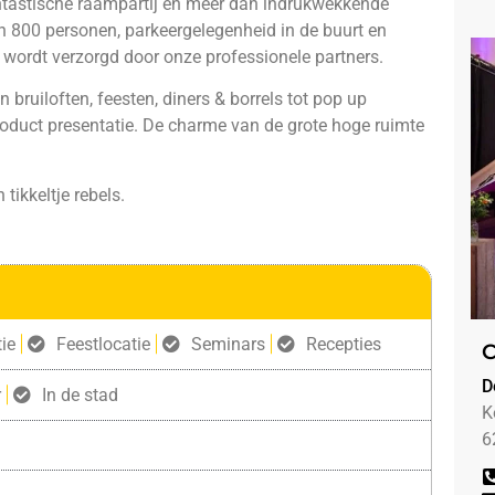
antastische raampartij en meer dan indrukwekkende
 800 personen, parkeergelegenheid in de buurt en
 wordt verzorgd door onze professionele partners.
 bruiloften, feesten, diners & borrels tot pop up
 product presentatie. De charme van de grote hoge ruimte
 tikkeltje rebels.
ie
Feestlocatie
Seminars
Recepties
C
D
r
In de stad
K
6