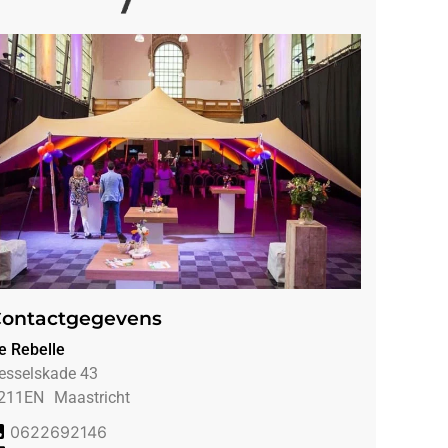
ontactgegevens
e Rebelle
esselskade 43
211EN
Maastricht
0622692146