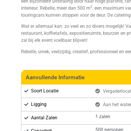
een bijzondere uitstraling door haar hoge plafond, f
2
interieur. Rebelle, meer dan 500 m
, een maximum van
touringcars kunnen stoppen voor de deur. De catering
Wat er allemaal kan: zo veel en zo divers mogelijk! Van
restaurant, koffietafels, expositieruimte, beurzen en
zal bij elk event voelbaar blijven!
Rebelle, uniek, veelzijdig, creatief, professioneel en een
Aanvullende Informatie
Soort Locatie
Vergaderlocat
Ligging
Aan het wate
1 zalen
Aantal Zalen
500 personen
Capaciteit