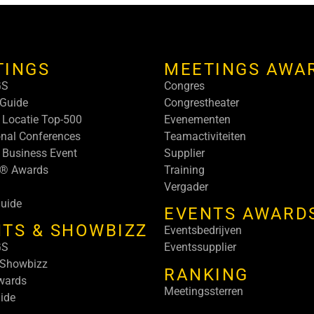
TINGS
MEETINGS AWA
GS
Congres
Guide
Congrestheater
 Locatie Top-500
Evenementen
onal Conferences
Teamactiviteiten
 Business Event
Supplier
s® Awards
Training
Vergader
uide
EVENTS AWARD
TS & SHOWBIZZ
Eventsbedrijven
GS
Eventssupplier
 Showbizz
RANKING
wards
Meetingssterren
ide