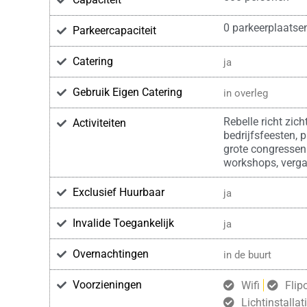
0 parkeerplaatse
Parkeercapaciteit
Catering
ja
Gebruik Eigen Catering
in overleg
Rebelle richt zich
Activiteiten
bedrijfsfeesten, 
grote congressen
workshops, verga
Exclusief Huurbaar
ja
Invalide Toegankelijk
ja
Overnachtingen
in de buurt
Voorzieningen
Wifi
Flip
Lichtinstallat