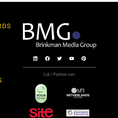
RDS
Lid / Partner van:
S