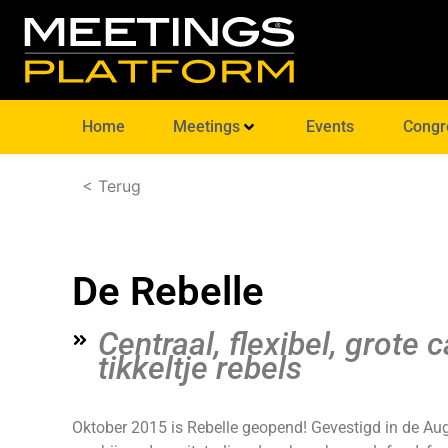
Home
Meetings
Events
Congr
< Terug
De Rebelle
Centraal, flexibel, grote 
tikkeltje rebels
Oktober 2015 is Rebelle geopend! Gevestigd in de Au