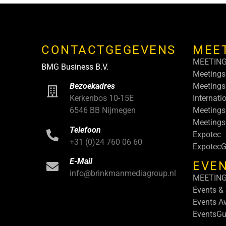
CONTACTGEGEVENS
MEE
MEETIN
BMG Business B.V.
Meetings
Meetings
Bezoekadres
Internati
Kerkenbos 10-15E
Meetings
6546 BB Nijmegen
Meeting
Telefoon
Expotec
+31 (0)24 760 06 60
ExpotecG
E-Mail
EVEN
info@brinkmanmediagroup.nl
MEETIN
Events &
Events A
EventsGu