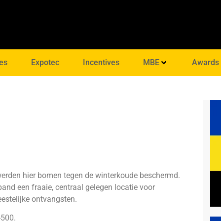
es
Expotec
Incentives
MBE
Awards
 werden hier bomen tegen de winterkoude beschermd.
pand een fraaie, centraal gelegen locatie voor
feestelijke ontvangsten.
-500.