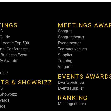
TINGS
MEETINGS AWA
GS
Congres
Guide
Congrestheater
 Locatie Top-500
Evenementen
onal Conferences
Teamactiviteiten
 Business Event
Supplier
s® Awards
Training
Vergader
uide
EVENTS AWARD
TS & SHOWBIZZ
Eventsbedrijven
GS
Eventssupplier
 Showbizz
RANKING
wards
Meetingssterren
ide