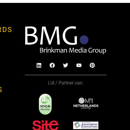
RDS
Lid / Partner van:
S