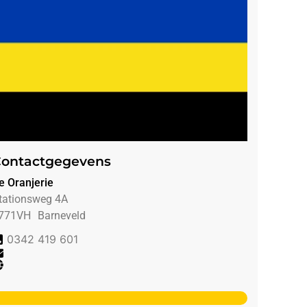
ontactgegevens
e Oranjerie
tationsweg 4A
771VH
Barneveld
0342 419 601