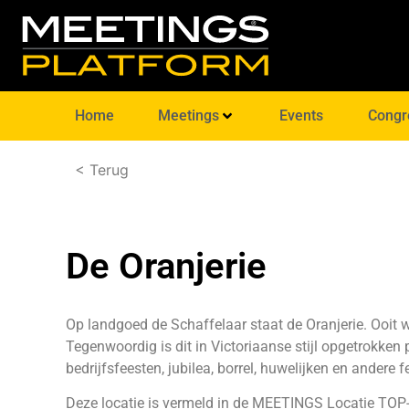
Home
Meetings
Events
Congr
< Terug
De Oranjerie
Op landgoed de Schaffelaar staat de Oranjerie. Ooit
Tegenwoordig is dit in Victoriaanse stijl opgetrokken 
bedrijfsfeesten, jubilea, borrel, huwelijken en andere 
Deze locatie is vermeld in de MEETINGS Locatie TOP