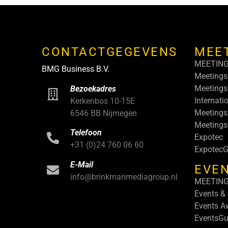
CONTACTGEGEVENS
MEE
MEETIN
BMG Business B.V.
Meetings
Meetings
Bezoekadres
Internati
Kerkenbos 10-15E
Meetings
6546 BB Nijmegen
Meeting
Telefoon
Expotec
+31 (0)24 760 06 60
ExpotecG
E-Mail
EVEN
info@brinkmanmediagroup.nl
MEETIN
Events &
Events A
EventsGu