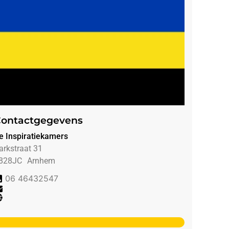
ontactgegevens
e Inspiratiekamers
arkstraat 31
828JC
Arnhem
06 46432547