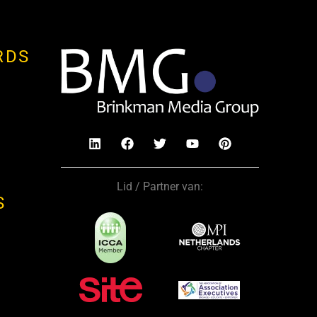
RDS
Lid / Partner van:
S