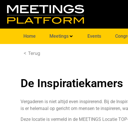
Home
Meetings
Events
Congr
< Terug
De Inspiratiekamers
Vergaderen is niet altijd even inspirerend. Bij de Insp
is er helemaal op gericht om mensen te inspireren, w
Deze locatie is vermeld in de MEETINGS Locatie TOP