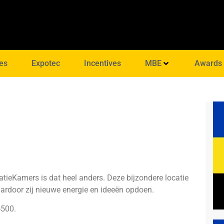
es
Expotec
Incentives
MBE
Awards
iratieKamers is dat heel anders. Deze bijzondere locatie
aardoor zij nieuwe energie en ideeën opdoen.
-500.