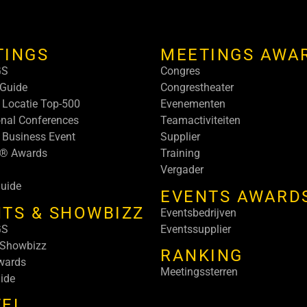
TINGS
MEETINGS AWA
GS
Congres
Guide
Congrestheater
 Locatie Top-500
Evenementen
onal Conferences
Teamactiviteiten
 Business Event
Supplier
s® Awards
Training
Vergader
uide
EVENTS AWARD
TS & SHOWBIZZ
Eventsbedrijven
GS
Eventssupplier
 Showbizz
RANKING
wards
Meetingssterren
ide
VEL