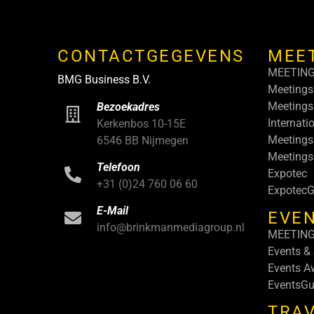
CONTACTGEGEVENS
MEE
MEETIN
BMG Business B.V.
Meetings
Meetings
Bezoekadres
Internati
Kerkenbos 10-15E
Meetings
6546 BB Nijmegen
Meeting
Telefoon
Expotec
+31 (0)24 760 06 60
ExpotecG
E-Mail
EVEN
info@brinkmanmediagroup.nl
MEETIN
Events &
Events A
EventsGu
TRA