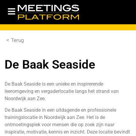
< Terug
De Baak Seaside
De Baak Seaside is een unieke en inspirerende
leeromgeving en vergaderlocatie langs het strand van
Noordwijk aan Zee.
De Baak Seaside in een uitdagende en professionele
trainingslocatie in Noordwijk aan Zee. Het is de
ontmoetingsplek voor mensen die op zoek zijn naar
inspiratie, motivatie, kennis en inzicht. Deze locatie bevindt