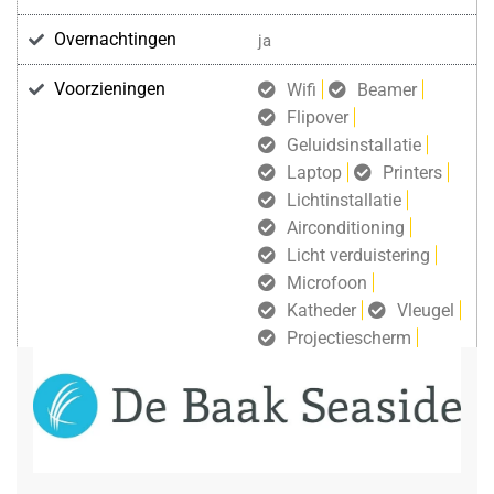
Overnachtingen
ja
Voorzieningen
Wifi
Beamer
Flipover
Geluidsinstallatie
Laptop
Printers
Lichtinstallatie
Airconditioning
Licht verduistering
Microfoon
Katheder
Vleugel
Projectiescherm
gratis draadloos internet