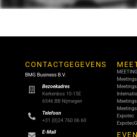
CONTACTGEGEVENS
MEE
MEETIN
BMG Business B.V.
Meetings
Meetings
Bezoekadres
Internati
Kerkenbos 10-15E
Meetings
6546 BB Nijmegen
Meeting
Telefoon
Expotec
+31 (0)24 760 06 60
ExpotecG
E-Mail
EVEN