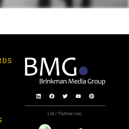
RDS
Lid / Partner van:
S