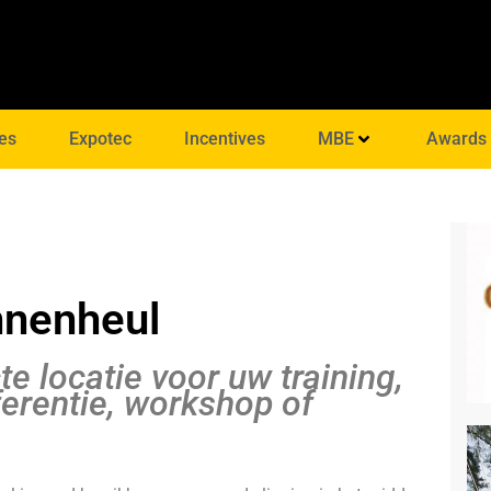
es
Expotec
Incentives
MBE
Awards
nenheul
e locatie voor uw training,
ferentie, workshop of