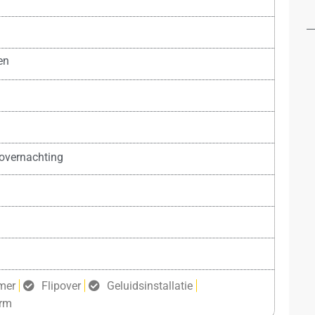
en
overnachting
mer
Flipover
Geluidsinstallatie
erm