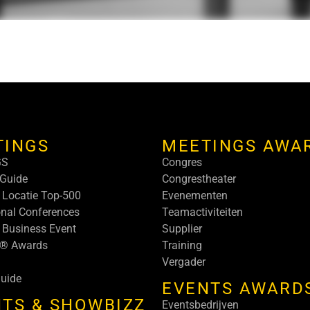
TINGS
MEETINGS AWA
GS
Congres
Guide
Congrestheater
 Locatie Top-500
Evenementen
onal Conferences
Teamactiviteiten
 Business Event
Supplier
s® Awards
Training
Vergader
uide
EVENTS AWARD
TS & SHOWBIZZ
Eventsbedrijven