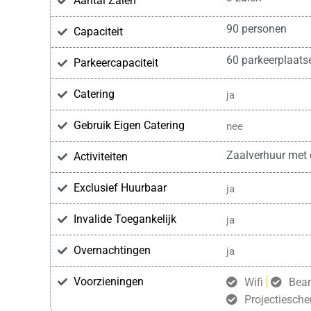
Aantal Zalen
90 personen
Capaciteit
60 parkeerplaats
Parkeercapaciteit
Catering
ja
Gebruik Eigen Catering
nee
Zaalverhuur met 
Activiteiten
Exclusief Huurbaar
ja
Invalide Toegankelijk
ja
Overnachtingen
ja
Voorzieningen
Wifi
Bea
Projectiesch