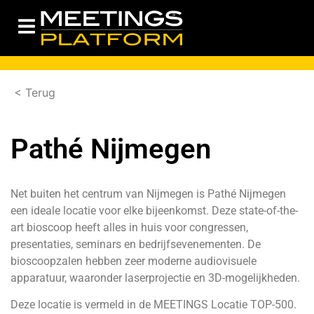
< Terug
Pathé Nijmegen
Net buiten het centrum van Nijmegen is Pathé Nijmegen
een ideale locatie voor elke bijeenkomst. Deze state-of-the-
art bioscoop heeft alles in huis voor congressen,
presentaties, seminars en bedrijfsevenementen. De
bioscoopzalen hebben zeer moderne audiovisuele
apparatuur, waaronder laserprojectie en 3D-mogelijkheden.
Deze locatie is vermeld in de MEETINGS Locatie TOP-500.