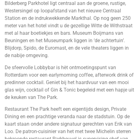
Bilderberg Parkhotel ligt centraal aan de groene, rustige,
Westersingel op loopafstand van het nieuwe Centraal
Station en de indrukwekkende Markthal. Op nog geen 250
meter van het hotel vindt u de gezellige Witte de Withstraat
met al haar boetiekjes en bars. Museum Boijmans van
Beuningen en het Museumpark liggen in ‘de achtertuin’.
Blijdorp, Spido, de Euromast, en de vele theaters liggen in
de nabije omgeving.
De sfeervolle Lobbybar is hèt ontmoetingspunt van
Rotterdam voor een earlymorning coffee, afterwork drink of
predinner cocktail. Geniet bij het haardvuur van een mooi
glas wijn, cocktail of Gin & Tonic begeleid met een hapje uit
de keuken van The Park.
Restaurant The Park heeft een eigentijds design, Private
Dining en een prachtige veranda naar de stadstuin. Op de
kaart staan onder andere signatuur gerechten van Erik van
Loo. De patron-cuisinier van het met twee Michelin sterren
bekroonde restaurant Parkheuvel is supervising chef van