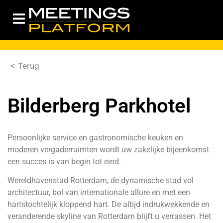
< Terug
Bilderberg Parkhotel
Persoonlijke service en gastronomische keuken en
moderen vergaderruimten wordt uw zakelijke bijeenkomst
een succes is van begin tot eind.
Wereldhavenstad Rotterdam, de dynamische stad vol
architectuur, bol van internationale allure en met een
hartstochtelijk kloppend hart. De altijd indrukwekkende en
veranderende skyline van Rotterdam blijft u verrassen. Het