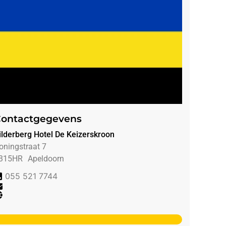
ontactgegevens
ilderberg Hotel De Keizerskroon
oningstraat 7
315HR
Apeldoorn
055 521 7744