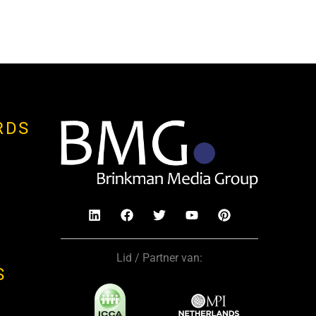
RDS
Lid / Partner van:
S