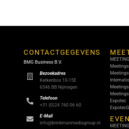
CONTACTGEGEVENS
MEE
MEETIN
BMG Business B.V.
Meetings
Meetings
Bezoekadres
Internati
Kerkenbos 10-15E
Meetings
6546 BB Nijmegen
Meeting
Telefoon
Expotec
+31 (0)24 760 06 60
ExpotecG
E-Mail
EVEN
info@brinkmanmediagroup.nl
MEETIN