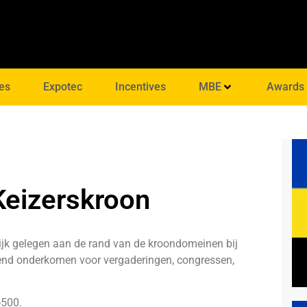
es
Expotec
Incentives
MBE
Awards
Keizerskroon
rlijk gelegen aan de rand van de kroondomeinen bij
kend onderkomen voor vergaderingen, congressen,
-500.