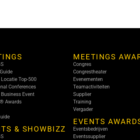
TINGS
MEETINGS AWA
GS
Congres
Guide
Congrestheater
 Locatie Top-500
Evenementen
onal Conferences
Teamactiviteiten
 Business Event
Supplier
s® Awards
Training
Vergader
uide
EVENTS AWARD
TS & SHOWBIZZ
Eventsbedrijven
GS
Eventssupplier