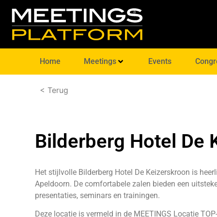
Home
Meetings
Events
Congr
< Terug
Bilderberg Hotel De 
Het stijlvolle Bilderberg Hotel De Keizerskroon is hee
Apeldoorn. De comfortabele zalen bieden een uitste
presentaties, seminars en trainingen.
Deze locatie is vermeld in de MEETINGS Locatie TOP