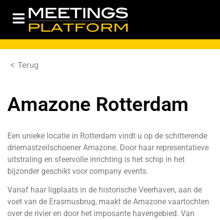
< Terug
Amazone Rotterdam
Een unieke locatie in Rotterdam vindt u op de schitterende
driemastzeilschoener Amazone. Door haar representatieve
uitstraling en sfeervolle inrichting is het schip in het
bijzonder geschikt voor company events.
Vanaf haar ligplaats in de historische Veerhaven, aan de
voet van de Erasmusbrug, maakt de Amazone vaartochten
over de rivier en door het imposante havengebied. Van