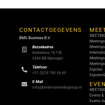
CONTACTGEGEVENS
MEE
MEETIN
BMG Business B.V.
Meetings
Meetings
Bezoekadres
Internati
Kerkenbos 10-15E
Meetings
6546 BB Nijmegen
Meeting
Telefoon
Expotec
+31 (0)24 760 06 60
ExpotecG
E-Mail
EVEN
info@brinkmanmediagroup.nl
MEETIN
Events &
Events A