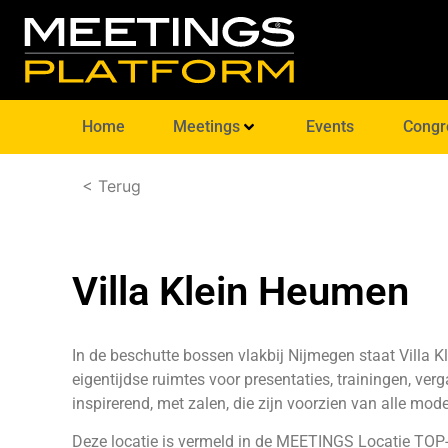
Home
Meetings
Events
Congr
< Terug
Villa Klein Heumen
In de beschutte bossen vlakbij Nijmegen staat Villa K
eigentijdse ruimtes voor presentaties, trainingen, ver
inspirerend, met zalen, die zijn voorzien van alle mode
Deze locatie is vermeld in de MEETINGS Locatie TOP