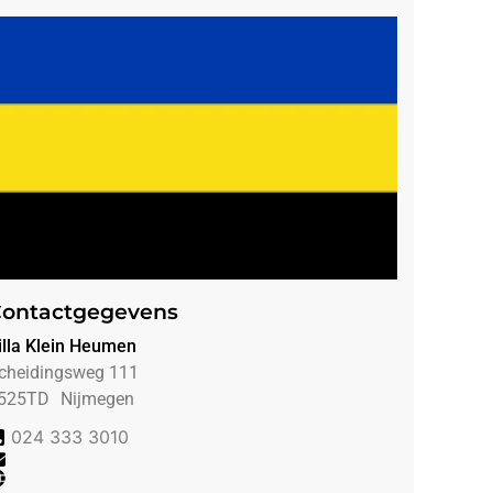
ontactgegevens
illa Klein Heumen
cheidingsweg 111
525TD
Nijmegen
024 333 3010