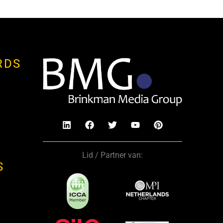
RDS
Lid / Partner van:
S