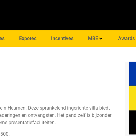
es
Expotec
Incentives
MBE
Awards
lein Heumen. Deze sprankelend ingerichte villa biedt
gaderingen en ontvangsten. Het pand zelf is bijzonder
rne presentatiefaciliteiten.
-500.