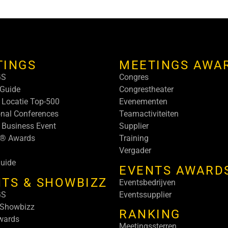
TINGS
MEETINGS AWA
GS
Congres
Guide
Congrestheater
 Locatie Top-500
Evenementen
onal Conferences
Teamactiviteiten
 Business Event
Supplier
s® Awards
Training
Vergader
uide
EVENTS AWARD
TS & SHOWBIZZ
Eventsbedrijven
GS
Eventssupplier
 Showbizz
RANKING
wards
Meetingssterren