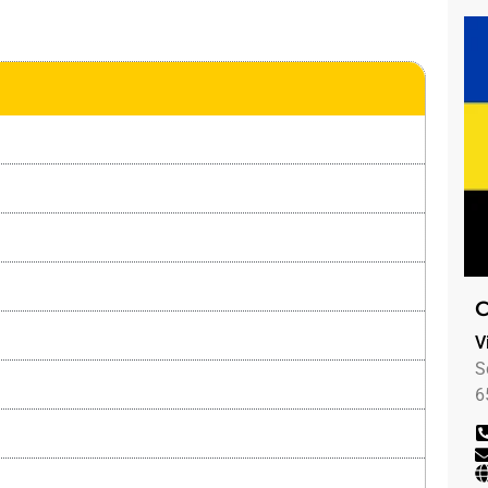
C
V
S
6