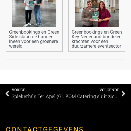
Greenbookings en Green
Greenbookings en Green
Side slaan de handen
Key Nederland bundelen
ineen voor een groenere
krachten voor een
wereld
duurzamere eventsector
VORIGE
VOLGENDE
Spiekerhûs Ter Apel (Groningen) sluit zich aan bij Greenbookings om verder te verduurzamen
KOM Catering sluit zich aan bij Greenbookings om verder te verduurzamen
CONTACTGEGEVENS