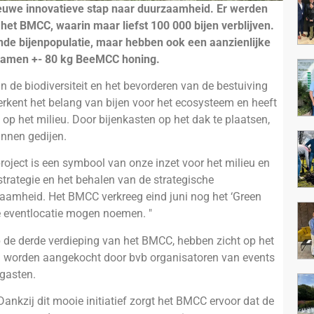
euwe innovatieve stap naar duurzaamheid. Er werden
het BMCC, waarin maar liefst 100 000 bijen verblijven.
ende bijenpopulatie, maar hebben ook een aanzienlijke
 samen +- 80 kg BeeMCC honing.
an de biodiversiteit en het bevorderen van de bestuiving
rkent het belang van bijen voor het ecosysteem en heeft
p het milieu. Door bijenkasten op het dak te plaatsen,
unnen gedijen.
oject is een symbool van onze inzet voor het milieu en
trategie en het behalen van de strategische
zaamheid. Het BMCC verkreeg eind juni nog het ‘Green
e eventlocatie mogen noemen. "
 de derde verdieping van het BMCC, hebben zicht op het
 worden aangekocht door bvb organisatoren van events
-gasten.
Dankzij dit mooie initiatief zorgt het BMCC ervoor dat de