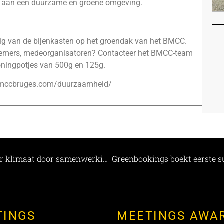
we aan een duurzame en groene omgeving.
ig van de bijenkasten op het groendak van het BMCC.
elnemers, medeorganisatoren? Contacteer het BMCC-team
oningpotjes van 500g en 125g.
bmccbruges.com/duurzaamheid/
Beeld & Geluid draagt concreet bij aan een beter klimaat door samenwerking met Greenbookings.
TINGS
MEETINGS AWA