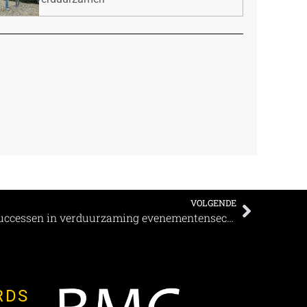
VOLGENDE
Greenbookings boekt eerste successen in verduurzaming evenementensector
RDS