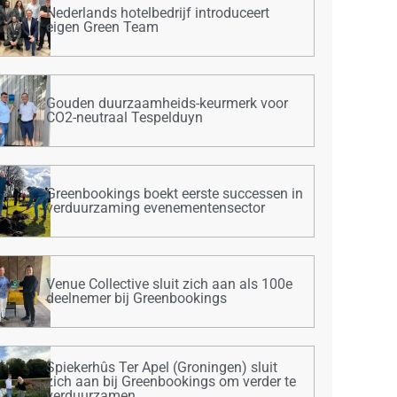
Nederlands hotelbedrijf introduceert
eigen Green Team
Gouden duurzaamheids-keurmerk voor
CO2-neutraal Tespelduyn
Greenbookings boekt eerste successen in
verduurzaming evenementensector
Venue Collective sluit zich aan als 100e
deelnemer bij Greenbookings
Spiekerhûs Ter Apel (Groningen) sluit
zich aan bij Greenbookings om verder te
verduurzamen