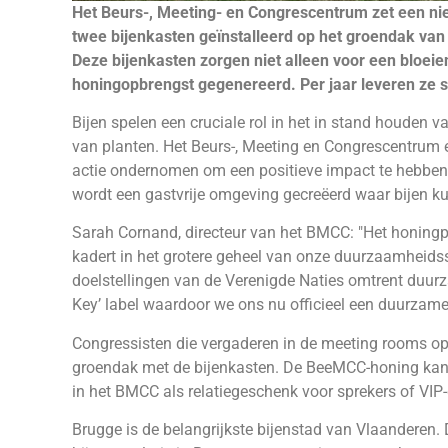
Het Beurs-, Meeting- en Congrescentrum zet een ni
twee bijenkasten geïnstalleerd op het groendak van 
Deze bijenkasten zorgen niet alleen voor een bloei
honingopbrengst gegenereerd. Per jaar leveren ze
Bijen spelen een cruciale rol in het in stand houden v
van planten. Het Beurs-, Meeting en Congrescentrum e
actie ondernomen om een positieve impact te hebben o
wordt een gastvrije omgeving gecreëerd waar bijen k
Sarah Cornand, directeur van het BMCC: "Het honingpr
kadert in het grotere geheel van onze duurzaamheidss
doelstellingen van de Verenigde Naties omtrent duur
Key’ label waardoor we ons nu officieel een duurzam
Congressisten die vergaderen in de meeting rooms op
groendak met de bijenkasten. De BeeMCC-honing kan
in het BMCC als relatiegeschenk voor sprekers of VIP
Brugge is de belangrijkste bijenstad van Vlaanderen. 