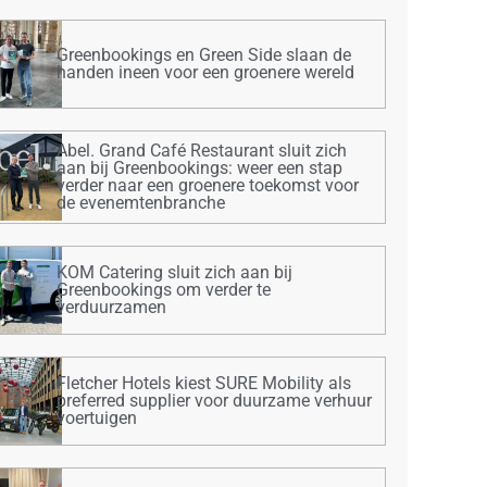
Greenbookings en Green Side slaan de
handen ineen voor een groenere wereld
Abel. Grand Café Restaurant sluit zich
aan bij Greenbookings: weer een stap
verder naar een groenere toekomst voor
de evenemtenbranche
KOM Catering sluit zich aan bij
Greenbookings om verder te
verduurzamen
Fletcher Hotels kiest SURE Mobility als
preferred supplier voor duurzame verhuur
voertuigen