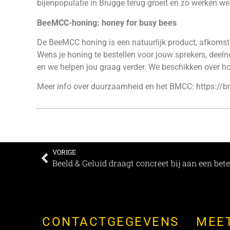
bijenpopulatie in Brugge terug groeit en zo werken 
BeeMCC-honing: honey for busy bees
De BeeMCC honing is een natuurlijk product, afkomst
Wens je honing te bestellen voor jouw sprekers, de
en we helpen jou graag verder. We beschikken over h
Meer info over duurzaamheid en het BMCC:
https://
VORIGE
CONTACTGEGEVENS
MEE