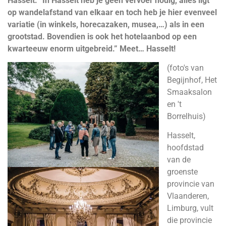
Hasselt: “In Hasselt heb je geen vervoer nodig,
alles ligt
op wandelafstand van elkaar en toch heb je hier evenveel
variatie
(in winkels, horecazaken, musea,…) als in een
grootstad. Bovendien is ook het
hotelaanbod op een
kwarteeuw enorm uitgebreid.” Meet… Hasselt!
(foto's van
Begijnhof, Het
Smaaksalon
en 't
Borrelhuis)
Hasselt,
hoofdstad
van de
groenste
provincie van
Vlaanderen,
Limburg, vult
die provincie