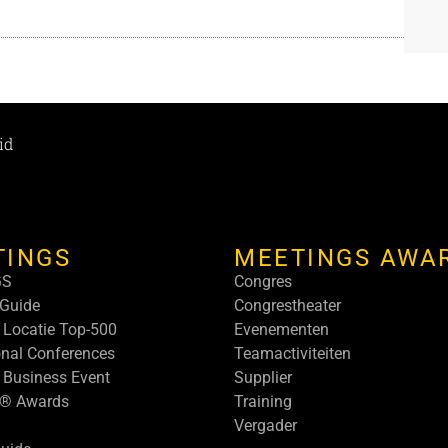
id
TINGS
MEETINGS AWA
GS
Congres
Guide
Congrestheater
 Locatie Top-500
Evenementen
onal Conferences
Teamactiviteiten
 Business Event
Supplier
s® Awards
Training
Vergader