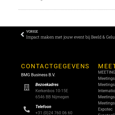
VORIGE
Impact maken met jouw event bij Beeld & Gelu
CONTACTGEGEVENS
MEE
MEETIN
BMG Business B.V.
Meetings
Meetings
Bezoekadres
Internati
Kerkenbos 10-15E
Meetings
6546 BB Nijmegen
Meeting
Telefoon
Expotec
+31 (0)24 760 06 60