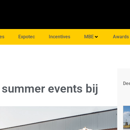
es
Expotec
Incentives
MBE
Awards
Dee
n summer events bij