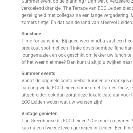
Summer event op de planning? Dan wilt u verzekerd zij
verkoelend drankje. The Terrace van ECC Leiden biedt 
gezelligheid met collega’s na een lange vergadering.
zomers tintje. En dat aan de rand van sfeervol Leiden
Sunshine
Time for sunshine! Bij goed weer vindt u vast een heer
breakout spot met een fl inke dosis bamboe, fijne hang
loungemuziek en ook geschikt om lekker uw lunch te 
of het weer niet mee? Dan kunt u altijd uitwijken naa
Summer events
Vanaf de originele containerbar kunnen de drankjes 
catering werkt ECC Leiden samen met Dames Dietz, een
uitgebreider, ook dan zorgt deze lokale cateraar voor 
ECC Leiden weten wat uw wensen zijn!
Vintage genieten
The Greenhouse bij ECC Leiden? Die moet u ervaren! Va
kas nu een tweede leven gekregen in Leiden. Een fijne,