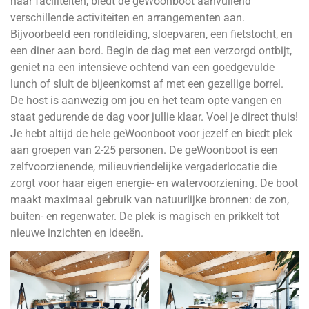
haar faciliteiten, biedt de geWoonboot aanvullend
verschillende activiteiten en arrangementen aan.
Bijvoorbeeld een rondleiding, sloepvaren, een fietstocht, en
een diner aan bord. Begin de dag met een verzorgd ontbijt,
geniet na een intensieve ochtend van een goedgevulde
lunch of sluit de bijeenkomst af met een gezellige borrel.
De host is aanwezig om jou en het team opte vangen en
staat gedurende de dag voor jullie klaar. Voel je direct thuis!
Je hebt altijd de hele geWoonboot voor jezelf en biedt plek
aan groepen van 2-25 personen. De geWoonboot is een
zelfvoorzienende, milieuvriendelijke vergaderlocatie die
zorgt voor haar eigen energie- en watervoorziening. De boot
maakt maximaal gebruik van natuurlijke bronnen: de zon,
buiten- en regenwater. De plek is magisch en prikkelt tot
nieuwe inzichten en ideeën.