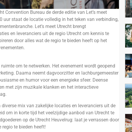
cht Convention Bureau de derde editie van Let’s meet
0 uur staat de locatie volledig in het teken van verbinding,
ementenbranche. Let’s meet Utrecht brengt
ies en leveranciers uit de regio Utrecht om kennis te
pireren door alles wat de regio te bieden heeft op het
evenementen.
p ruimte om te netwerken. Het evenement wordt geopend
arketing. Daarna neemt dagvoorzitter en lachburgemeester
housiasme en humor voor een energieke sfeer. Deense
n met zijn muzikale klanken en het interactieve
ag.
verse mix van zakelijke locaties en leveranciers uit de
om in korte tijd het veelzijdige aanbod van Utrecht te
dgoederen op de Utrecht Heuvelrug: laat je verrassen door
 regio te bieden heeft!