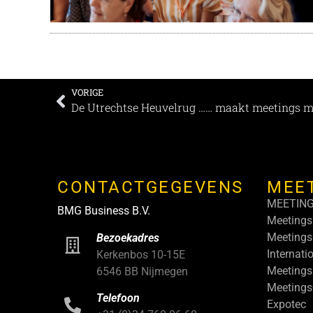
VORIGE
De Utrechtse Heuvelrug …… maakt meetings 
CONTACTGEGEVENS
MEE
MEETIN
BMG Business B.V.
Meetings
Meetings
Bezoekadres
Internati
Kerkenbos 10-15E
Meetings
6546 BB Nijmegen
Meeting
Telefoon
Expotec