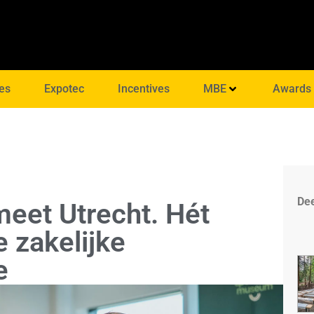
es
Expotec
Incentives
MBE
Awards
Dee
meet Utrecht. Hét
 zakelijke
e