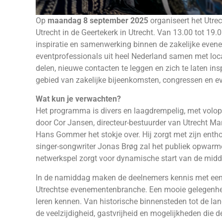
Op
maandag 8 september 2025
organiseert het Utre
Utrecht in de Geertekerk in Utrecht. Van 13.00 tot 19.0
inspiratie en samenwerking binnen de zakelijke even
eventprofessionals uit heel Nederland samen met locat
delen, nieuwe contacten te leggen en zich te laten ins
gebied van zakelijke bijeenkomsten, congressen en 
Wat kun je verwachten?
Het programma is divers en laagdrempelig, met volo
door Cor Jansen, directeur-bestuurder van Utrecht M
Hans Gommer het stokje over. Hij zorgt met zijn ent
singer-songwriter Jonas Brøg zal het publiek opwarme
netwerkspel zorgt voor dynamische start van de midd
In de namiddag maken de deelnemers kennis met een di
Utrechtse evenementenbranche. Een mooie gelegenheid 
leren kennen. Van historische binnensteden tot de lan
de veelzijdigheid, gastvrijheid en mogelijkheden die de