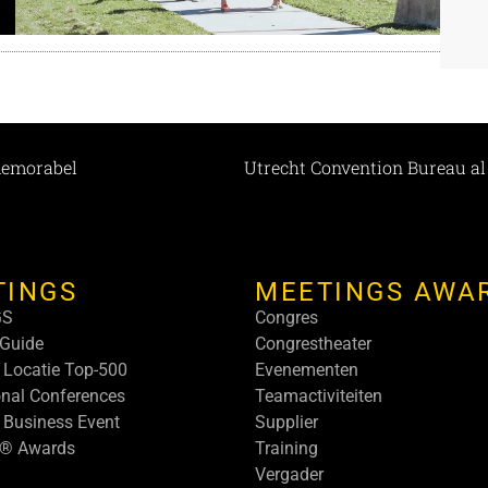
memorabel
TINGS
MEETINGS AWA
GS
Congres
Guide
Congrestheater
 Locatie Top-500
Evenementen
onal Conferences
Teamactiviteiten
 Business Event
Supplier
s® Awards
Training
Vergader