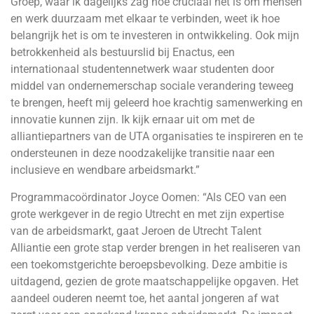
Groep, waar ik dagelijks zag hoe cruciaal het is om mensen
en werk duurzaam met elkaar te verbinden, weet ik hoe
belangrijk het is om te investeren in ontwikkeling. Ook mijn
betrokkenheid als bestuurslid bij Enactus, een
internationaal studentennetwerk waar studenten door
middel van ondernemerschap sociale verandering teweeg
te brengen, heeft mij geleerd hoe krachtig samenwerking en
innovatie kunnen zijn. Ik kijk ernaar uit om met de
alliantiepartners van de UTA organisaties te inspireren en te
ondersteunen in deze noodzakelijke transitie naar een
inclusieve en wendbare arbeidsmarkt.”
Programmacoördinator Joyce Oomen: “Als CEO van een
grote werkgever in de regio Utrecht en met zijn expertise
van de arbeidsmarkt, gaat Jeroen de Utrecht Talent
Alliantie een grote stap verder brengen in het realiseren van
een toekomstgerichte beroepsbevolking. Deze ambitie is
uitdagend, gezien de grote maatschappelijke opgaven. Het
aandeel ouderen neemt toe, het aantal jongeren af wat