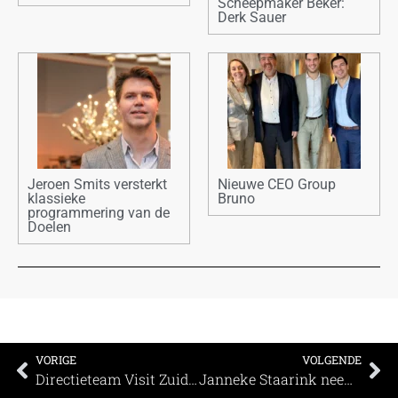
Scheepmaker Beker:
Derk Sauer
Jeroen Smits versterkt
Nieuwe CEO Group
klassieke
Bruno
programmering van de
Doelen
VORIGE
VOLGENDE
Directieteam Visit Zuid-Limburg opnieuw ingevuld
Janneke Staarink neemt na zeven jaar afscheid van getransformeerde Doelen