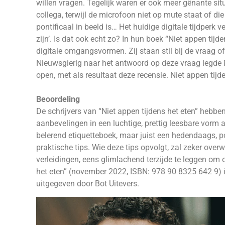
willen vragen. Tegelijk waren er ook meer gênante si
collega, terwijl de microfoon niet op mute staat of d
pontificaal in beeld is… Het huidige digitale tijdperk
zijn’. Is dat ook echt zo? In hun boek “Niet appen tij
digitale omgangsvormen. Zij staan stil bij de vraag
Nieuwsgierig naar het antwoord op deze vraag legde
open, met als resultaat deze recensie. Niet appen tijde
Beoordeling
De schrijvers van “Niet appen tijdens het eten” hebbe
aanbevelingen in een luchtige, prettig leesbare vorm a
belerend etiquetteboek, maar juist een hedendaags, 
praktische tips. Wie deze tips opvolgt, zal zeker ove
verleidingen, eens glimlachend terzijde te leggen om o
het eten” (november 2022, ISBN: 978 90 8325 642 9)
uitgegeven door Bot Uitevers.