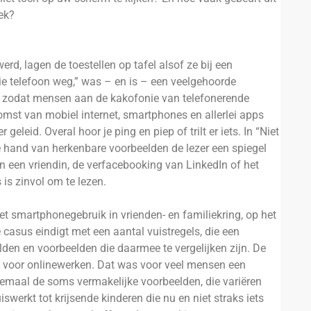
rek?
rd, lagen de toestellen op tafel alsof ze bij een
ie telefoon weg,” was – en is – een veelgehoorde
d, zodat mensen aan de kakofonie van telefonerende
st van mobiel internet, smartphones en allerlei apps
leid. Overal hoor je ping en piep of trilt er iets. In “Niet
e hand van herkenbare voorbeelden de lezer een spiegel
n een vriendin, de verfacebooking van LinkedIn of het
 is zinvol om te lezen.
et smartphonegebruik in vrienden- en familiekring, op het
 casus eindigt met een aantal vuistregels, die een
en en voorbeelden die daarmee te vergelijken zijn. De
k voor onlinewerken. Dat was voor veel mensen een
emaal de soms vermakelijke voorbeelden, die variëren
swerkt tot krijsende kinderen die nu en niet straks iets