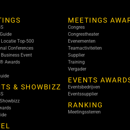
TINGS
MEETINGS AWA
GS
Congres
Guide
Congrestheater
 Locatie Top-500
Evenementen
onal Conferences
Teamactiviteiten
 Business Event
Supplier
s® Awards
Training
Vergader
uide
EVENTS AWARD
TS & SHOWBIZZ
Eventsbedrijven
GS
Eventssupplier
 Showbizz
RANKING
wards
Meetingssterren
ide
VEL