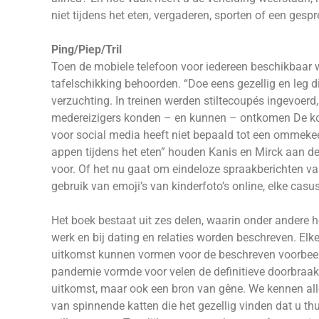
niet tijdens het eten, vergaderen, sporten of een gesp
Ping/Piep/Tril
Toen de mobiele telefoon voor iedereen beschikbaar we
tafelschikking behoorden. “Doe eens gezellig en leg d
verzuchting. In treinen werden stiltecoupés ingevoer
medereizigers konden – en kunnen – ontkomen De kom
voor social media heeft niet bepaald tot een ommekeer ge
appen tijdens het eten” houden Kanis en Mirck aan d
voor. Of het nu gaat om eindeloze spraakberichten va
gebruik van emoji’s van kinderfoto’s online, elke casus
Het boek bestaat uit zes delen, waarin onder andere h
werk en bij dating en relaties worden beschreven. Elke
uitkomst kunnen vormen voor de beschreven voorbeeld
pandemie vormde voor velen de definitieve doorbraa
uitkomst, maar ook een bron van gêne. We kennen all
van spinnende katten die het gezellig vinden dat u thui