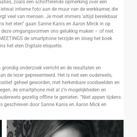
tuaties, zoals een schofferende opmerking over een
ie ietwat intieme foto aan de muur van de werkkamer, die
 vergt veel van mensen. Je moet immers ‘altijd bereikbaar
dens het eten” gaan Sanne Kanis en Aaron Mirck in op
 of deze omgangsvormen ons gelukkig maken – of niet.
 MEETINGS de smartphone terzijde en sloeg het boek
ns het eten Digitale etiquette.
n grondig onderzoek verricht en de resultaten en
an de lezer gepresenteerd. Het is niet een ouderwets,
positief geheel geworden, met herkenbare voorbeelden en
rwegen, de smartphone met al z’n mogelijkheden en
uderwets gezellig offline te genieten. “Niet appen tijdens
 is geschreven door Sanne Kanis en Aaron Mick en