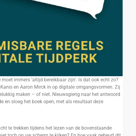
 moet immers ‘altijd bereikbaar zijn’. Is dat ook echt zo?
 Kanis en Aaron Mirck in op digitale omgangsvormen. Zij
elukkig maken – of niet. Nieuwsgierig naar het antwoord
 en sloeg het boek open, met als resultaat deze
t te trekken tijdens het lezen van de bovenstaande
niet toch op uw scherm te kijken? En hoe vaak gebeurt dit