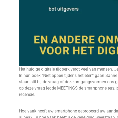
Het huidige digitale tijdperk vergt veel van mensen. Je
In hun boek “Niet appen tijdens het eten” gaan Sanne
staan stil bij de vraag of deze omgangsvormen ons g
op deze vraag legde MEETINGS de smartphone terzijde
recensie.
Hoe vaak heeft uw smartphone geprobeerd uw aandach
alinea? En hoe vaak heeft u de verleiding weerstaan, 