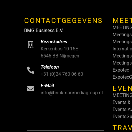
CONTACTGEGEVENS
MEE
MEETIN
BMG Business B.V.
Meetings
Meetings
Bezoekadres
Internati
Kerkenbos 10-15E
Meetings
6546 BB Nijmegen
Meeting
Telefoon
Expotec
+31 (0)24 760 06 60
ExpotecG
E-Mail
EVEN
info@brinkmanmediagroup.nl
MEETIN
Events &
Events A
EventsGu
TRA