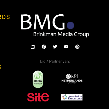
RDS
Lid / Partner van:
S