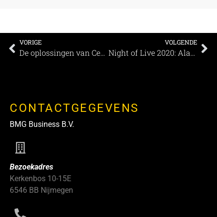
VORIGE
VOLGENDE
De oplossingen van Center Parcs Business Solutions
Night of Live 2020: Alarmcode rood, petitie tegen uitsterving & een speciale uitzending
CONTACTGEGEVENS
BMG Business B.V.
Bezoekadres
Kerkenbos 10-15E
6546 BB Nijmegen