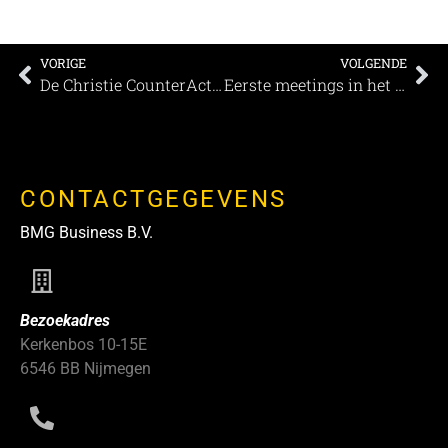
VORIGE
VOLGENDE
De Christie CounterAct UVC lamp is het enige product met de gepatenteerde Care222® technologie
Eerste meetings in het WestCord WTC Hotel weer begonnen
CONTACTGEGEVENS
BMG Business B.V.
Bezoekadres
Kerkenbos 10-15E
6546 BB Nijmegen