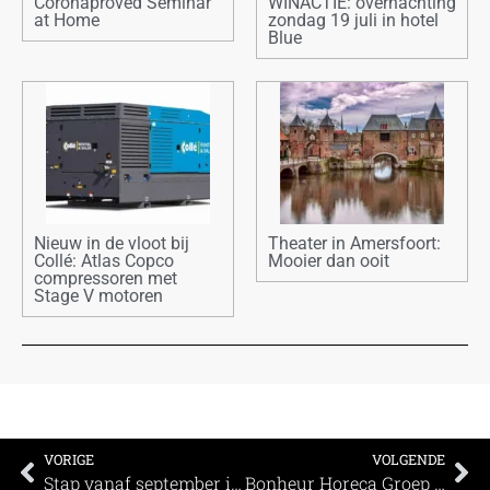
Coronaproved Seminar
WINACTIE: overnachting
at Home
zondag 19 juli in hotel
Blue
Nieuw in de vloot bij
Theater in Amersfoort:
Collé: Atlas Copco
Mooier dan ooit
compressoren met
Stage V motoren
VORIGE
VOLGENDE
Stap vanaf september in een wereld vol rollende knikkers, verrassende constructies en bewegende installaties.
Bonheur Horeca Groep & Tilburg Trappers: samen sterker