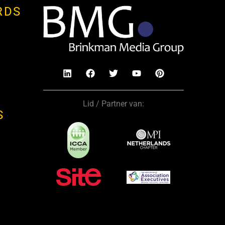
RDS
Lid / Partner van:
S