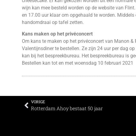
cheesecake. Er kan gekozen worden uit een normale en
wijn kan mee besteld worden op de website van Flint
en 17.00 uur klaar om opgehaald te worden. Middels e
handomdraai op tafel zetten.
Kans maken op het privéconcert
Om kans te maken op het privéconcert van Manon & 
Valentijnsdiner te bestellen. Ze zijn 24 uur per dag op
kan bij het bespreekbureau. Het bespreekbureau is g
Bestellen kan tot en met woensdag 10 februari 2021
VORIGE
Rotterdam Ahoy bestaat 50 jaar