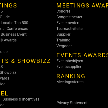
TINGS
MEETINGS AWA
GS
Congres
Guide
Congrestheater
 Locatie Top-500
Evenementen
onal Conferences
Teamactiviteiten
 Business Event
Supplier
s® Awards
Training
Vergader
uide
EVENTS AWARD
TS & SHOWBIZZ
Eventsbedrijven
GS
Eventssupplier
 Showbizz
RANKING
wards
Meetingssterren
ide
VEL
 Business & Incentives
Privacy Statement
ide