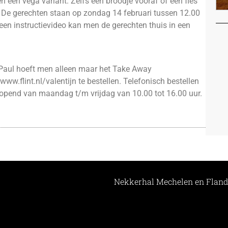
 een vega variant. Zelfs een broodje vooraf of een fles
. De gerechten staan op zondag 14 februari tussen 12.00
en instructievideo kan men de gerechten thuis in een
Paul hoeft men alleen maar het Take Away
 www.flint.nl/valentijn te bestellen. Telefonisch bestellen
eopend van maandag t/m vrijdag van 10.00 tot 16.00 uur.