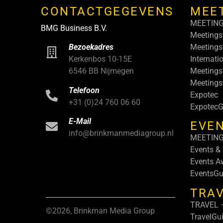
CONTACTGEGEVENS
MEE
MEETIN
BMG Business B.V.
Meetings
Meetings
Bezoekadres
Internati
Kerkenbos 10-15E
Meetings
6546 BB Nijmegen
Meeting
Telefoon
Expotec
+31 (0)24 760 06 60
ExpotecG
E-Mail
EVEN
info@brinkmanmediagroup.nl
MEETIN
Events &
Events A
EventsGu
TRA
TRAVEL –
©2026, Brinkman Media Group
TravelGu