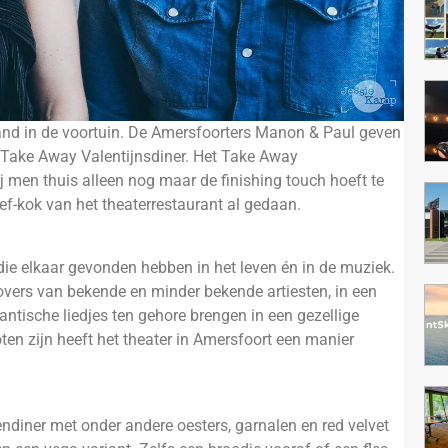
and in de voortuin. De Amersfoorters Manon & Paul geven
et Take Away Valentijnsdiner. Het Take Away
ij men thuis alleen nog maar de finishing touch hoeft te
ef-kok van het theaterrestaurant al gedaan.
e elkaar gevonden hebben in het leven én in de muziek.
 covers van bekende en minder bekende artiesten, in een
mantische liedjes ten gehore brengen in een gezellige
oten zijn heeft het theater in Amersfoort een manier
diner met onder andere oesters, garnalen en red velvet