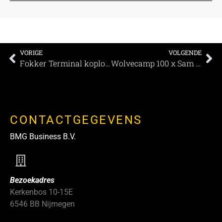
VORIGE
VOLGENDE
Fokker Terminal koploper in toegankelijkheid als eerste officiële ambassadeur van Speaksee
Wolvecamp 100 x Sam Samiee
CONTACTGEGEVENS
BMG Business B.V.
Bezoekadres
Kerkenbos 10-15E
6546 BB Nijmegen