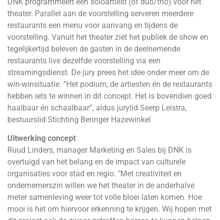
DNK programmeert een soloartiest (of duo/trio) voor het
theater. Parallel aan de voorstelling serveren meerdere
restaurants een menu voor aanvang en tijdens de
voorstelling. Vanuit het theater ziet het publiek de show en
tegelijkertijd beleven de gasten in de deelnemende
restaurants live dezelfde voorstelling via een
streamingsdienst. De jury prees het idee onder meer om de
win-winsituatie. “Het podium, de artiesten én de restaurants
hebben iets te winnen in dit concept. Het is bovendien goed
haalbaar én schaalbaar”, aldus jurylid Seerp Leistra,
bestuurslid Stichting Beringer Hazewinkel
Uitwerking concept
Ruud Linders, manager Marketing en Sales bij DNK is
overtuigd van het belang en de impact van culturele
organisaties voor stad en regio. "Met creativiteit en
ondernemerszin willen we het theater in de anderhalve
meter samenleving weer tot volle bloei laten komen. Hoe
mooi is het om hiervoor erkenning te krijgen. Wij hopen met