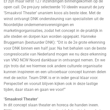
Er zijn maar liefst 127 inzendingen binnengekomen op de
open call. De pre-jury selecteerde 10 ideeën waaruit de jury
‘Smaakvol Theater’ unaniem koos als beste idee. Met de
winst ontvangt DNK ondersteuning van specialisten uit de
Noordelijke ondernemersverenigingen en
marketingorganisaties, zodat het concept in de praktijk in
alle steden en dorpen kan worden opgepakt. Hanneke
Bruggeman (bestuurder DNK): “Dit is de 2e grote erkenning
voor DNK binnen een half jaar. Na het behalen van de beste
congreslocatie van Nederland mogen we nu deze erkenning
van VNO NCW Noord dankbaar in ontvangst nemen. En we
zijn trots dat we hiermee ook andere culturele organisatie
kunnen inspireren en een uitvoerbaar concept kunnen delen
met de sector. Team DNK is er in ieder geval klaar voor.
Perspectief en vooruit blijven kijken ook in deze lastige
tijden, daar staan en gaan we voor!”
‘Smaakvol Theater’
In dit concept slaan theater en horeca de handen ineen.