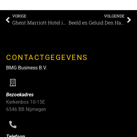
VORIGE
VOLGENDE
Ghent Marriott Hotel is er klaar voor om gasten weer in de watten te leggen
Beeld en Geluid Den Haag zet in op hybride evenementen
CONTACTGEGEVENS
BMG Business B.V.
Bezoekadres
Kerkenbos 10-15E
6546 BB Nijmegen
Telefoon