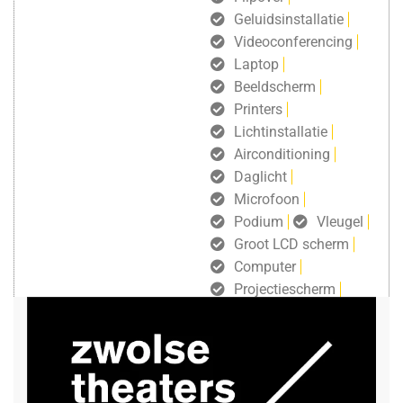
Geluidsinstallatie
Videoconferencing
Laptop
Beeldscherm
Printers
Lichtinstallatie
Airconditioning
Daglicht
Microfoon
Podium
Vleugel
Groot LCD scherm
Computer
Projectiescherm
gratis draadloos internet